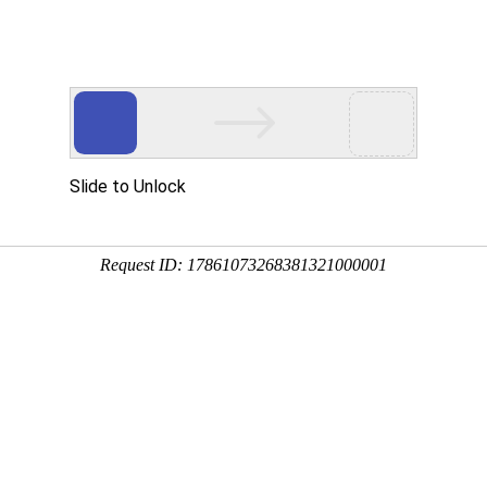
态
重要通知
行业关注
安全生产
当前位置：
首页
-
协会动态
-
协会动态
2010年工作总结及2
布：河北省工程爆破协会