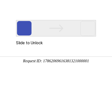
态
重要通知
行业关注
安全生产
当前位置：
首页
-
协会动态
-
协会动态
河北省工程爆破协会第一次会员代
布：河北工程爆破协会