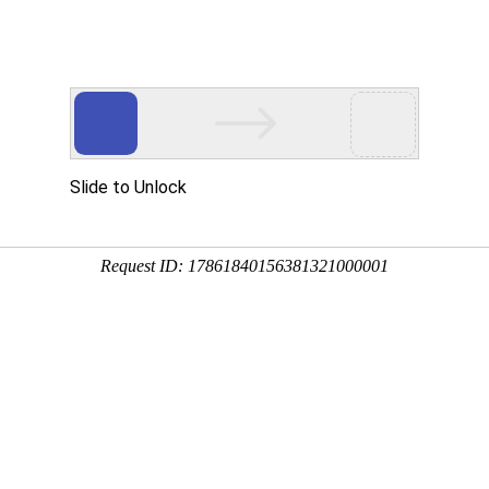
态
重要通知
行业关注
安全生产
当前位置：
首页
-
协会动态
-
协会动态
陈洪臣在河北省工程爆破协会第三
布：河北省工程爆破协会