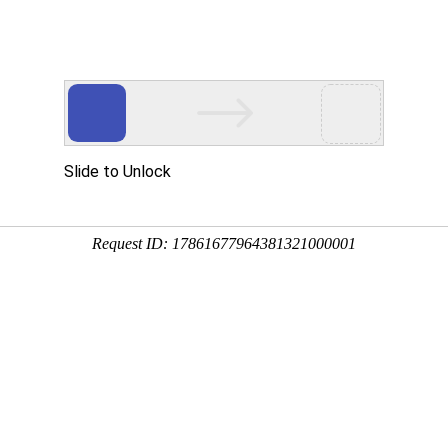
态
重要通知
行业关注
安全生产
当前位置：
首页
-
协会动态
-
重要通知
2017年度最后一期工程爆破
布：中国工程爆破网