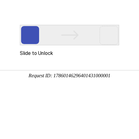
态
重要通知
行业关注
安全生产
当前位置：
首页
-
协会动态
-
协会动态
理事长陈洪臣在河北省工程爆破协会
布：河北省工程爆破协会