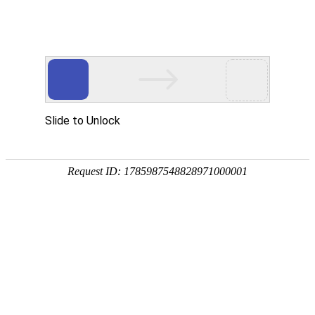
网站首页
协会简介
协会动
行业关注
中爆信息
发
治安管理