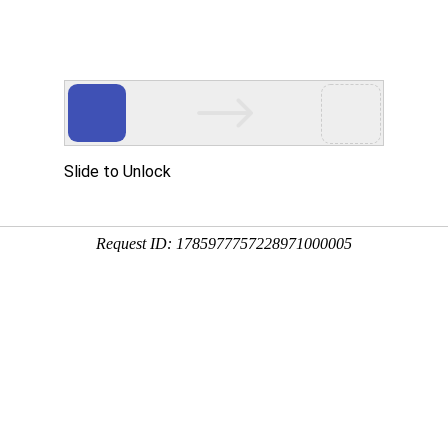
态
重要通知
行业关注
安全生产
当前位置：
首页
-
协会动态
-
重要通知
关于召开河北省工程爆破协会二届常务理事会八次会议的通知
关于召开河北省工程爆破协会二届理事长办公会八次会议的通知
《爆破作业单位许可证》（营业性）升级（换证）审批流程（新